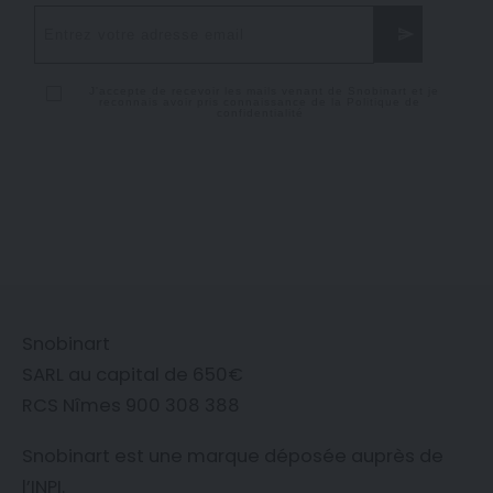
J'accepte de recevoir les mails venant de Snobinart et je
reconnais avoir pris connaissance de la
Politique de
confidentialité
Snobinart
SARL au capital de 650€
RCS Nîmes 900 308 388
Snobinart est une marque déposée auprès de
l’
INPI
.