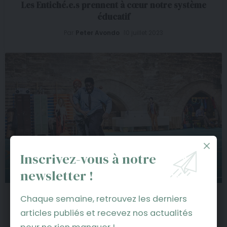
Les Entiché.e.s prennent à cœur notre système
éducatif
Par
Peter Avondo
10 juillet 2023
Inscrivez-vous à notre
newsletter !
« Welfare » par Deliquet, le docu tourne à la
Chaque semaine, retrouvez les derniers
farce sociale
articles publiés et recevez nos actualités
Par
Peter Avondo
8 juillet 2023