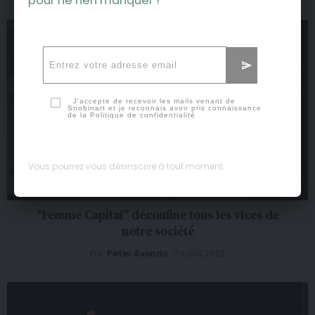
pour ne rien manquer !
J'accepte de recevoir les mails venant de
Snobinart et je reconnais avoir pris connaissance
de la
Politique de confidentialité
Vous pourrez vous désinscrire à tout moment.
“Femme Capital” déconfine tous les vices de
notre société
Par
Peter Avondo
7 juillet 2023