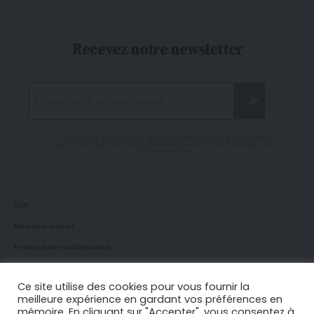
Recevez notre newsletter
J'accepte de recevoir les mails venant de Snobinart et
je reconnais avoir pris connaissance de la
Politique de
confidentialité
CGV
Mentions légales
Politique de confidentialité
Politique en matière de cookies
Ce site utilise des cookies pour vous fournir la
meilleure expérience en gardant vos préférences en
mémoire. En cliquant sur "Accepter", vous consentez à