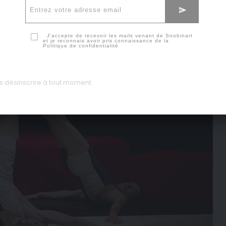
J'accepte de recevoir les mails venant de Snobinart
et je reconnais avoir pris connaissance de la
Politique de confidentialité
 désinscrire à tout moment.