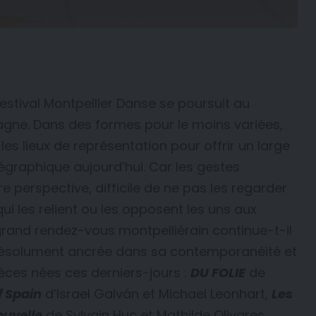
stival Montpellier Danse se poursuit au
gne. Dans des formes pour le moins variées,
i les lieux de représentation pour offrir un large
régraphique aujourd’hui. Car les gestes
re perspective, difficile de ne pas les regarder
qui les relient ou les opposent les uns aux
grand rendez-vous montpelliérain continue-t-il
 résolument ancrée dans sa contemporanéité et
ièces nées ces derniers-jours :
DU FOLIE
de
f Spain
d’Israel Galván et Michael Leonhart,
Les
ouvelle
de Sylvain Huc et Mathilde Olivares.