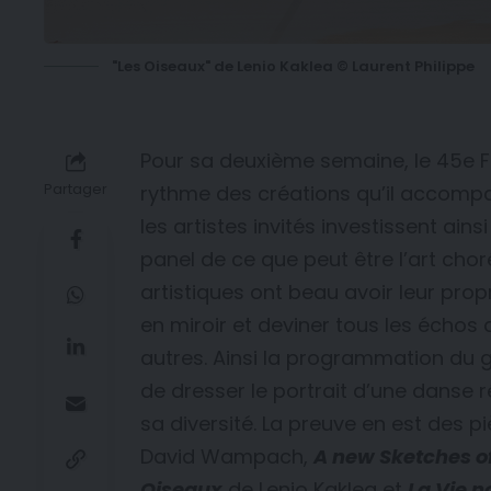
"Les Oiseaux" de Lenio Kaklea © Laurent Philippe
Pour sa deuxième semaine, le 45e Fe
Partager
rythme des créations qu’il accompa
les artistes invités investissent ains
panel de ce que peut être l’art cho
artistiques ont beau avoir leur prop
en miroir et deviner tous les échos 
autres. Ainsi la programmation du 
de dresser le portrait d’une danse
sa diversité. La preuve en est des p
David Wampach,
A new Sketches o
Oiseaux
de Lenio Kaklea et
La Vie n