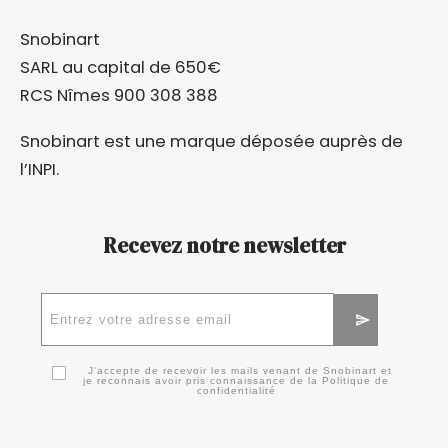
Snobinart
SARL au capital de 650€
RCS Nîmes 900 308 388
Snobinart est une marque déposée auprès de
l’
INPI
.
Recevez notre newsletter
J'accepte de recevoir les mails venant de Snobinart et
je reconnais avoir pris connaissance de la
Politique de
confidentialité