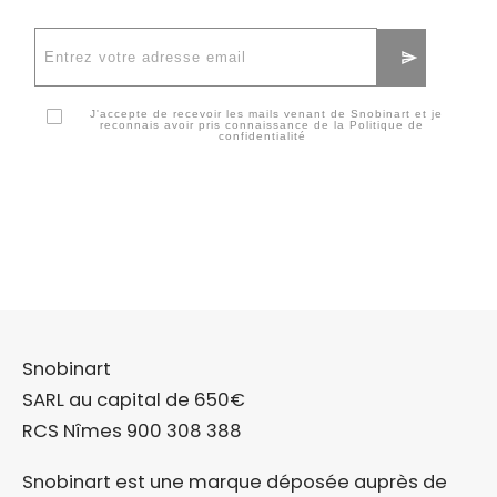
J'accepte de recevoir les mails venant de Snobinart et je
reconnais avoir pris connaissance de la
Politique de
confidentialité
Snobinart
SARL au capital de 650€
RCS Nîmes 900 308 388
Snobinart est une marque déposée auprès de