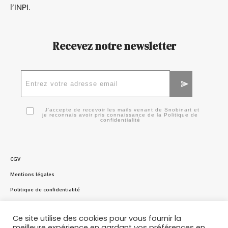
l’
INPI
.
Recevez notre newsletter
J'accepte de recevoir les mails venant de Snobinart et
je reconnais avoir pris connaissance de la
Politique de
confidentialité
CGV
Mentions légales
Politique de confidentialité
Politique en matière de cookies
Ce site utilise des cookies pour vous fournir la
meilleure expérience en gardant vos préférences en