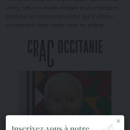
Jarry, celui-ci révèle malgré tout un propos
politique et social primordial, qui s’efface
totalement dans cette mise en scène.
Inscrivez-vous à notre