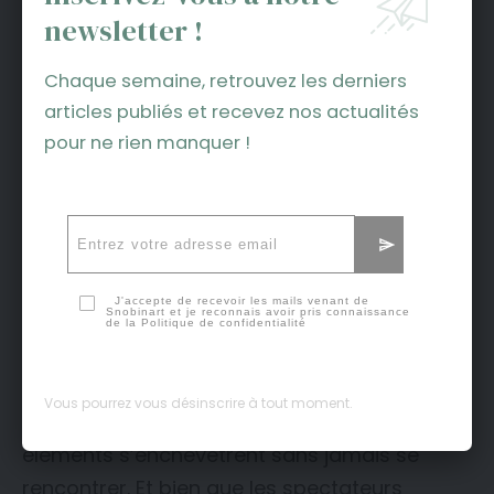
newsletter !
Chaque semaine, retrouvez les derniers
articles publiés et recevez nos actualités
pour ne rien manquer !
J'accepte de recevoir les mails venant de
Snobinart et je reconnais avoir pris connaissance
de la
Politique de confidentialité
À vouloir associer deux artistes d’un
mouvement qui ne s’associait à rien, Wilson
Vous pourrez vous désinscrire à tout moment.
propose finalement une pièce où tous les
éléments s’enchevêtrent sans jamais se
rencontrer. Et bien que les spectateurs