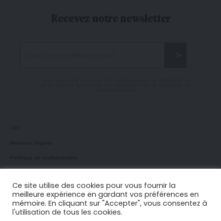
Recevez notre newsletter
J'accepte de recevoir les mails venant de Snobinart et
je reconnais avoir pris connaissance de la
Politique de
confidentialité
CGV
Mentions légales
Politique de confidentialité
Politique en matière de cookies
Ce site utilise des cookies pour vous fournir la
meilleure expérience en gardant vos préférences en
mémoire. En cliquant sur "Accepter", vous consentez à
Suivez-nous !
l'utilisation de tous les cookies.