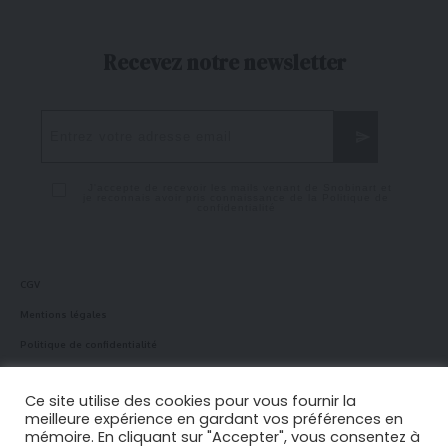
Recevez notre newsletter
J'accepte de recevoir les mails venant de Snobinart et
je reconnais avoir pris connaissance de la
Politique de
confidentialité
CGV
Mentions légales
Politique de confidentialité
Politique en matière de cookies
Ce site utilise des cookies pour vous fournir la
meilleure expérience en gardant vos préférences en
mémoire. En cliquant sur "Accepter", vous consentez à