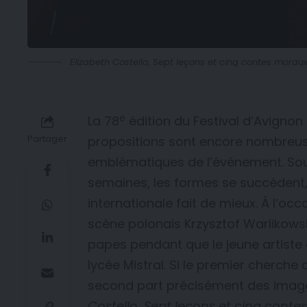
Elizabeth Costello, Sept leçons et cinq contes morau
e
La 78
édition du Festival d’Avignon 
Partager
propositions sont encore nombreuse
emblématiques de l’événement. Sou
semaines, les formes se succèdent,
internationale fait de mieux. À l’oc
scène polonais Krzysztof Warlikows
papes pendant que le jeune artiste 
lycée Mistral. Si le premier cherche
second part précisément des images 
Costello, Sept leçons et cinq cont