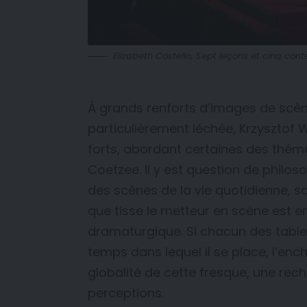
Elizabeth Costello, Sept leçons et cinq con
À grands renforts d’images de scène 
particulièrement léchée, Krzysztof W
forts, abordant certaines des théma
Coetzee. Il y est question de philos
des scènes de la vie quotidienne, sa
que tisse le metteur en scène est em
dramaturgique. Si chacun des tabl
temps dans lequel il se place, l’en
globalité de cette fresque, une rec
perceptions.