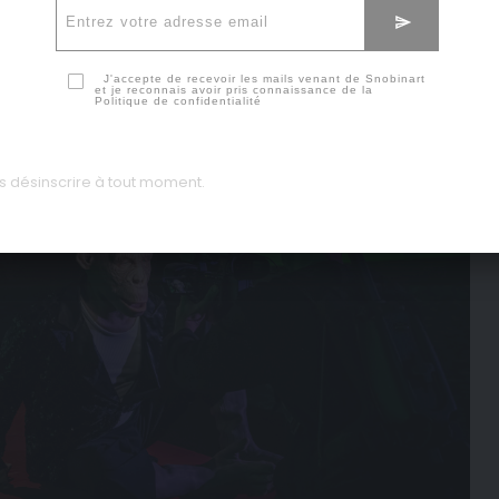
J'accepte de recevoir les mails venant de Snobinart
et je reconnais avoir pris connaissance de la
Politique de confidentialité
 désinscrire à tout moment.