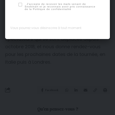
Catherine et Liliane.
J'accepte de recevoir les mails venant de
Snobinart et je reconnais avoir pris connaissance
de la
Politique de confidentialité
À l’occasion de la dernière représentation
parisienne, le couturier a fait une apparition
Vous pourrez vous désinscrire à tout moment.
en fin de spectacle, remerciant les 250 000
spectateurs qui se sont déplacés depuis
octobre 2018, et nous donne rendez-vous
pour les prochaines dates de la tournée, en
Italie puis à Londres.
Facebook
Qu’en pensez-vous ?