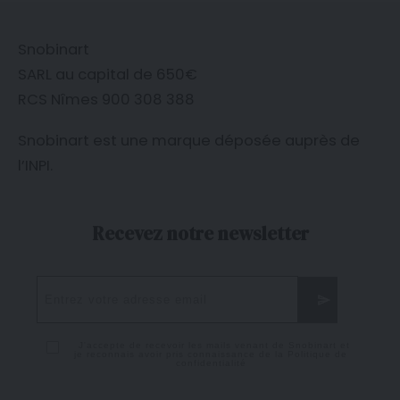
Snobinart
SARL au capital de 650€
RCS Nîmes 900 308 388
Snobinart est une marque déposée auprès de
l’
INPI
.
Recevez notre newsletter
J'accepte de recevoir les mails venant de Snobinart et
je reconnais avoir pris connaissance de la
Politique de
confidentialité