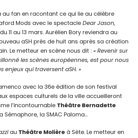
 au fan en racontant ce qui lie au célèbre
aford Mods avec le spectacle
Dear Jason,
du 11 au 13 mars. Aurélien Bory reviendra au
ouveau aSH près de huit ans après sa création
ain. Le metteur en scène nous dit :
« Revenir sur
r sillonné les scènes européennes, est pour nous
s enjeux qui traversent aSH. »
amenco avec la 36e édition de son festival
aux espaces culturels de la ville accueilleront
me l’incontournable
Théâtre Bernadette
néma Sémaphore, la SMAC Paloma…
azzi
au
Théâtre Molière
à Sète. Le metteur en