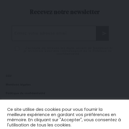
Recevez notre newsletter
J'accepte de recevoir les mails venant de Snobinart et
je reconnais avoir pris connaissance de la
Politique de
confidentialité
CGV
Mentions légales
Politique de confidentialité
Politique en matière de cookies
Ce site utilise des cookies pour vous fournir la
meilleure expérience en gardant vos préférences en
mémoire. En cliquant sur "Accepter", vous consentez à
Suivez-nous !
l'utilisation de tous les cookies.