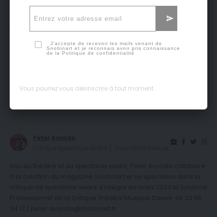
Facebook
J'accepte de recevoir les mails venant de
Snobinart et je reconnais avoir pris connaissance
de la
Politique de confidentialité
Qu’en pensez-vous ?
Vous pourrez vous désinscrire à tout moment.
0
0
0
0
0
Peter Avondo
Critique Spectacle vivant / Journaliste culture
Issu du théâtre et du spectacle vivant, Peter Avondo collabore
à la création du magazine Snobinart et se spécialise dans la
critique de spectacle vivant. Il intègre en mars 2023 le Syndicat
Professionnel de la Critique Théâtre Musique Danse. 06 22 65
94 17 / peter.avondo@snobinart.fr