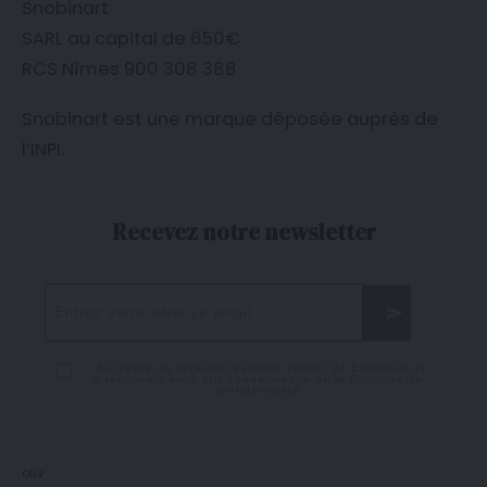
Snobinart
SARL au capital de 650€
RCS Nîmes 900 308 388
Snobinart est une marque déposée auprès de
l’
INPI
.
Recevez notre newsletter
J'accepte de recevoir les mails venant de Snobinart et
je reconnais avoir pris connaissance de la
Politique de
confidentialité
CGV