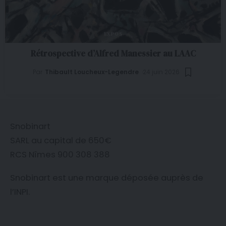
EXPOS
Rétrospective d’Alfred Manessier au LAAC
Par
Thibault Loucheux-Legendre
24 juin 2026
Snobinart
SARL au capital de 650€
RCS Nîmes 900 308 388
Snobinart est une marque déposée auprès de
l’
INPI
.