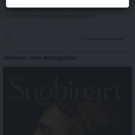
de lancer Snobinart et de se spécialiser dans la critique d'art
contemporain. Il est également l'auteur de plusieurs romans.
06 71 06 16 43 / thibault.loucheux@snobinart.fr
Laisser un commentaire
Abonnez-vous au magazine