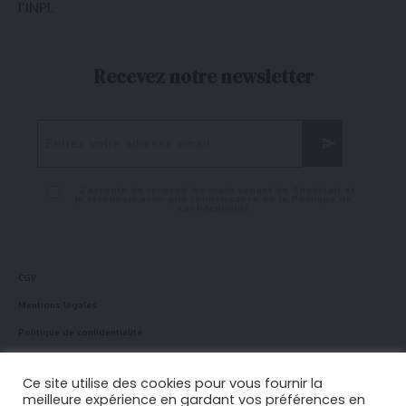
l’
INPI
.
Recevez notre newsletter
J'accepte de recevoir les mails venant de Snobinart et
je reconnais avoir pris connaissance de la
Politique de
confidentialité
CGV
Mentions légales
Politique de confidentialité
Politique en matière de cookies
Ce site utilise des cookies pour vous fournir la
meilleure expérience en gardant vos préférences en