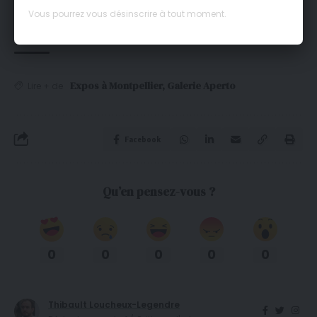
Vous pourrez vous désinscrire à tout moment.
Expos à Montpellier
,
Galerie Aperto
Lire + de
Facebook
Qu’en pensez-vous ?
0
0
0
0
0
Thibault Loucheux-Legendre