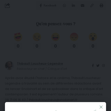
Facebook
Qu’en pensez-vous ?
0
0
0
0
0
Thibault Loucheux-Legendre
Rédacteur en chef / Critique d'art
Après avoir étudié l'histoire et le cinéma, Thibault Loucheux-
Legendre a travaillé au sein de différentes rédactions avant
de lancer Snobinart et de se spécialiser dans la critique d'art
contemporain. Il est également l'auteur de plusieurs romans.
06 71 06 16 43 / thibault.loucheux@snobinart.fr