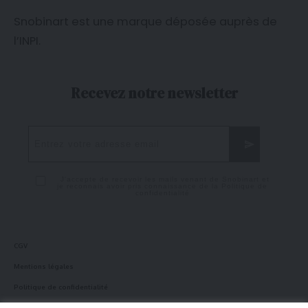
Snobinart est une marque déposée auprès de
l’
INPI
.
Recevez notre newsletter
J'accepte de recevoir les mails venant de Snobinart et
je reconnais avoir pris connaissance de la
Politique de
confidentialité
CGV
Mentions légales
Politique de confidentialité
Politique en matière de cookies