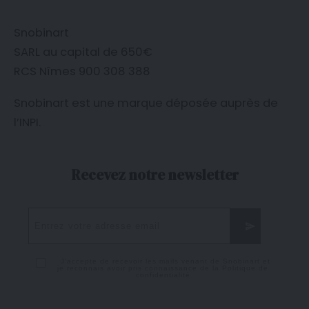
Snobinart
SARL au capital de 650€
RCS Nîmes 900 308 388
Snobinart est une marque déposée auprès de
l’
INPI
.
Recevez notre newsletter
J'accepte de recevoir les mails venant de Snobinart et
je reconnais avoir pris connaissance de la
Politique de
confidentialité