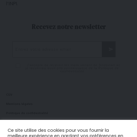
l’
INPI
.
Recevez notre newsletter
J'accepte de recevoir les mails venant de Snobinart et
je reconnais avoir pris connaissance de la
Politique de
confidentialité
CGV
Mentions légales
Politique de confidentialité
Politique en matière de cookies
Ce site utilise des cookies pour vous fournir la
meilleure expérience en gardant vos préférences en