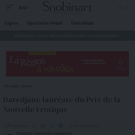
Aa
Expos
Spectacle vivant
Entretiens
Abonnez-vous dès maintenant au magazine !
CULTURE
LIVRES
Daredjane lauréate du Prix de la
Nouvelle Erotique
Partager
2 mn de lecture
Thibault Loucheux-Legendre