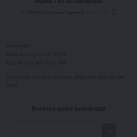
Bugatti, l’art de l’automobile
Par
Thibault Loucheux-Legendre
5 août 2024
Snobinart
SARL au capital de 650€
RCS Nîmes 900 308 388
Snobinart est une marque déposée auprès de
l’
INPI
.
Recevez notre newsletter