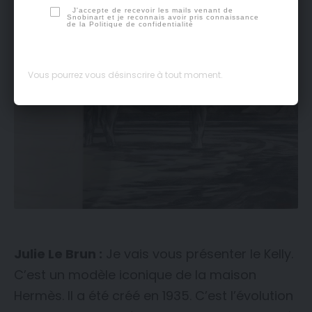
J'accepte de recevoir les mails venant de
Snobinart et je reconnais avoir pris connaissance
de la
Politique de confidentialité
Vous pourrez vous désinscrire à tout moment.
Julie Le Brun :
Je vais vous présenter le Kelly.
C’est un modèle iconique de la maison
Hermès. Il a été créé en 1935. C’est l’évolution