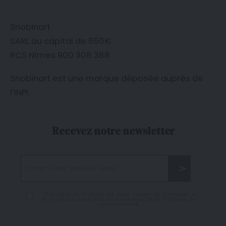
Snobinart
SARL au capital de 650€
RCS Nîmes 900 308 388
Snobinart est une marque déposée auprès de
l’
INPI
.
Recevez notre newsletter
J'accepte de recevoir les mails venant de Snobinart et
je reconnais avoir pris connaissance de la
Politique de
confidentialité