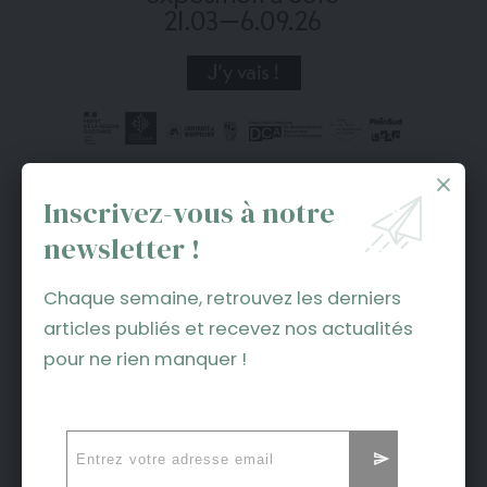
C’est bon je peux faire mes concerts
Inscrivez-vous à notre
https://t.co/MhG1cSekJj
newsletter !
pic.twitter.com/lih1x4XhwE
— Hoshi (@HoshiOfficial) December 27,
Chaque semaine, retrouvez les derniers
2021
articles publiés et recevez nos actualités
J’organise des meetings ici :
pour ne rien manquer !
pic.twitter.com/qzXFCvkU3H
— Eddy de Pretto (@eddydepretto)
December 27, 2021