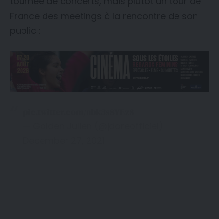
tournée de concerts, mais plutôt un tour de
France des meetings à la rencontre de son
public :
pic.twitter.com/nbk3s8YEz8
— Golden Julien (@jdoreofficiel)
December 27, 2021