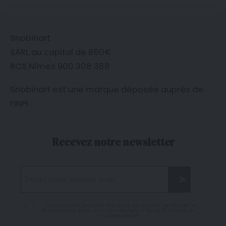
Snobinart
SARL au capital de 650€
RCS Nîmes 900 308 388
Snobinart est une marque déposée auprès de
l’
INPI
.
Recevez notre newsletter
J'accepte de recevoir les mails venant de Snobinart et
je reconnais avoir pris connaissance de la
Politique de
confidentialité