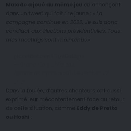
Malade a joué au même jeu
en annonçant
dans un tweet qui fait rire jaune : «
La
campagne continue en 2022. Je suis donc
candidat aux élections présidentielles. Tous
mes meetings sont maintenus.
«
pic.twitter.com/U7QdGokhyO
— Grand Corps Malade
(@grandcorpsmalad) December 27,
2021
Dans la foulée, d’autres chanteurs ont aussi
exprimé leur mécontentement face au retour
de cette situation, comme
Eddy de Pretto
ou Hoshi
: