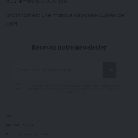
RCS Nîmes 900 308 388
Snobinart est une marque déposée auprès de
l’
INPI
.
Recevez notre newsletter
J'accepte de recevoir les mails venant de Snobinart et
je reconnais avoir pris connaissance de la
Politique de
confidentialité
CGV
Mentions légales
Politique de confidentialité