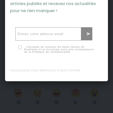
articles publiés et recevez nos actualités
pour ne rien manquer !
(Photo : Hugues Rubio / montpellier3m.fr)
J'accepte de recevoir les mails venant de
Snobinart et je reconnais avoir pris connaissance
de la
Politique de confidentialité
Facebook
Vous pourrez vous désinscrire à tout moment.
Qu’en pensez-vous ?
0
0
0
0
0