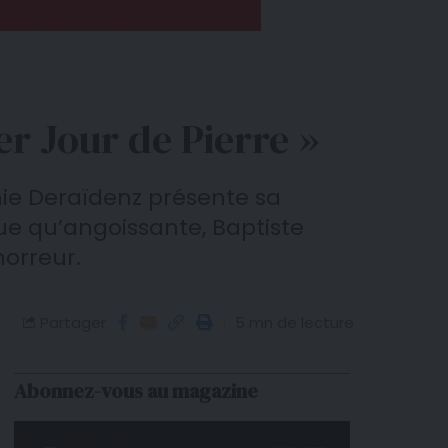
r Jour de Pierre »
nie Deraïdenz présente sa
ue qu’angoissante, Baptiste
horreur.
Partager
5 mn de lecture
Abonnez-vous au magazine