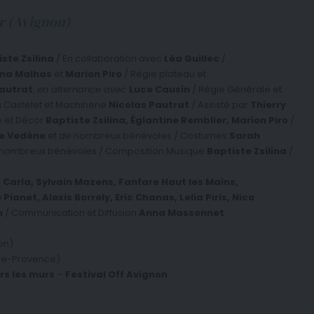
r (Avignon)
ste Zsilina
/ En collaboration avec
Léa Guillec
/
nna Malhas
et
Marion Piro
/ Régie plateau et
Pautrat
,
en alternance avec
Luce Causin
/ Régie Générale et
 Castelet et Machinerie
Nicolas Pautrat
/ Assisté par
Thierry
e et Décor
Baptiste Zsilina, Églantine Remblier, Marion Piro
/
de Vedène
et de nombreux bénévoles / Costumes
Sarah
 nombreux bénévoles / Composition Musique
Baptiste Zsilina
/
Carla, Sylvain Mazens, Fanfare Haut les Mains,
Pianet, Alexis Borrely, Eric Chanas, Lelia Piris, Nico
h
/ Communication et Diffusion
Anna Massonnet
.
on)
de-Provence)
rs les murs
–
Festival Off Avignon