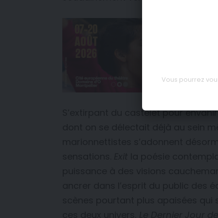
Vous pourrez vous
S’extirpant du castelet pour envahir
dont on se délectait déjà au sein mê
marionnettistes s’adonnent désorma
sensations.
Exit
la poésie contemplat
puissance à des visions cauchemar
ancrer dans l’esprit du public des 
scènes pourtant plus apaisées qui se
ces deux univers,
Le Dernier Jour de