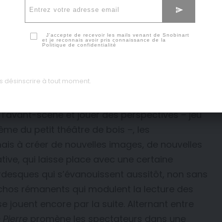
J'accepte de recevoir les mails venant de Snobinart
et je reconnais avoir pris connaissance de la
Politique de confidentialité
 désinscrire à tout moment.
 l’avant-scène et jouer des perspectives – jeu
me du petit théâtre de bois –, les
is à créer de nouvelles images, de nouvelles
ive, qui laisse place avec une certaine
desques qui s’évanouissent aussitôt, non sans
échos rémanents qui modulent la lecture des
 jouent encore par la suite. Alternant entre
 Pierre
promène les spectateurs dans une