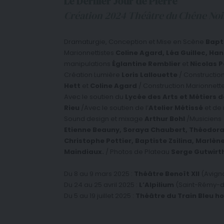
Le Dernier Jour de Pierre
Création 2024 Théâtre du Chêne Noi
Dramaturgie, Conception et Mise en Scène
Bapti
Marionnettistes
Coline Agard, Léa Guillec, Ha
manipulations
Églantine Remblier
et
Nicolas 
Création Lumière
Loris Lallouette
/ Construction
Hett
et
Coline Agard
/ Construction Marionnett
Avec le soutien du
Lycée des Arts et Métiers 
Rieu
/Avec le soutien de l’
Atelier Métissé
et de
Sound design et mixage
Arthur Bohl
/Musiciens
Etienne Beauny, Soraya Chaubert, Théodora 
Christophe Pottier, Baptiste Zsilina, Marlène 
Maindiaux.
/ Photos de Plateau
Serge Gutwirt
Du 8 au 9 mars 2025 :
Théâtre Benoît XII
(Avign
Du 24 au 25 avril 2025 :
L’Alpilium
(Saint-Rémy-
Du 5 au 19 juillet 2025 :
Théâtre du Train Bleu ho