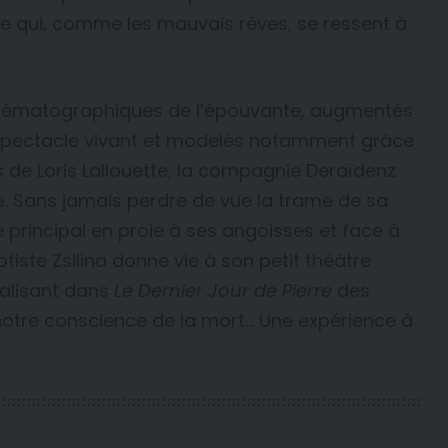
e qui, comme les mauvais rêves, se ressent à
inématographiques de l’épouvante, augmentés
spectacle vivant et modelés notamment grâce
s de Loris Lallouette, la compagnie Deraïdenz
e. Sans jamais perdre de vue la trame de sa
principal en proie à ses angoisses et face à
ptiste Zsilina donne vie à son petit théâtre
nalisant dans
Le Dernier Jour de Pierre
des
notre conscience de la mort… Une expérience à