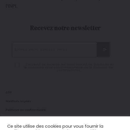
l’
INPI
.
Recevez notre newsletter
J'accepte de recevoir les mails venant de Snobinart et
je reconnais avoir pris connaissance de la
Politique de
confidentialité
CGV
Mentions légales
Politique de confidentialité
Politique en matière de cookies
Ce site utilise des cookies pour vous fournir la