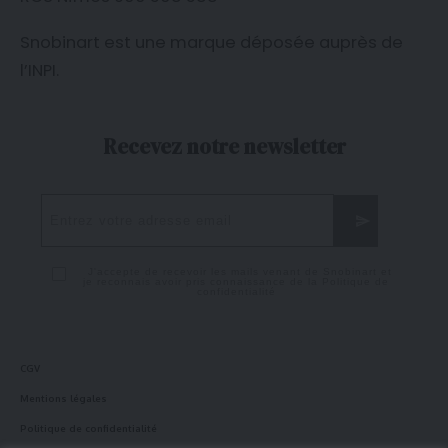
Snobinart est une marque déposée auprès de
l’
INPI
.
Recevez notre newsletter
J'accepte de recevoir les mails venant de Snobinart et
je reconnais avoir pris connaissance de la
Politique de
confidentialité
CGV
Mentions légales
Politique de confidentialité