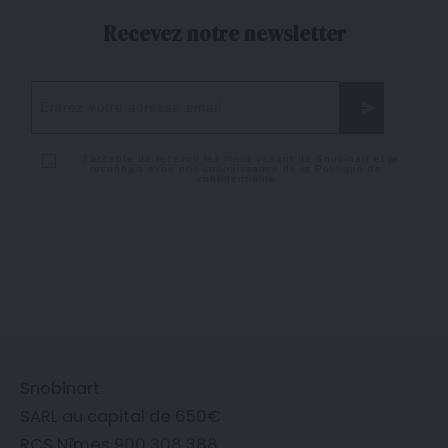
Recevez notre newsletter
J'accepte de recevoir les mails venant de Snobinart et je
reconnais avoir pris connaissance de la
Politique de
confidentialité
Snobinart
SARL au capital de 650€
RCS Nîmes 900 308 388