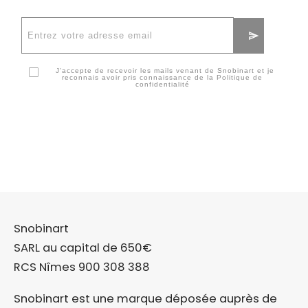
J'accepte de recevoir les mails venant de Snobinart et je
reconnais avoir pris connaissance de la
Politique de
confidentialité
Snobinart
SARL au capital de 650€
RCS Nîmes 900 308 388
Snobinart est une marque déposée auprès de