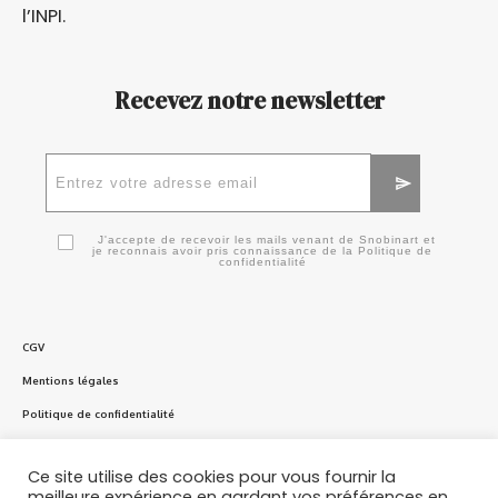
l’
INPI
.
Recevez notre newsletter
J'accepte de recevoir les mails venant de Snobinart et
je reconnais avoir pris connaissance de la
Politique de
confidentialité
CGV
Mentions légales
Politique de confidentialité
Politique en matière de cookies
Ce site utilise des cookies pour vous fournir la
meilleure expérience en gardant vos préférences en