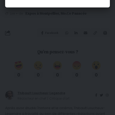
Expos à Montpellier
,
Mo.Co Panacée
Lire + de
Facebook
Qu’en pensez-vous ?
0
0
0
0
0
Thibault Loucheux-Legendre
Rédacteur en chef / Critique d'art
Après avoir étudié l'histoire et le cinéma, Thibault Loucheux-
Legendre a travaillé au sein de différentes rédactions avant