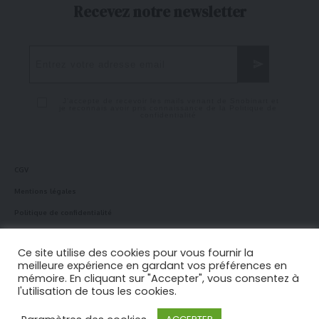
Recevez notre newsletter
J'accepte de recevoir les mails venant de Snobinart et
je reconnais avoir pris connaissance de la
Politique de
confidentialité
CGV
Mentions légales
Politique de confidentialité
Politique en matière de cookies
Ce site utilise des cookies pour vous fournir la
meilleure expérience en gardant vos préférences en
mémoire. En cliquant sur "Accepter", vous consentez à
Suivez-nous !
l'utilisation de tous les cookies.