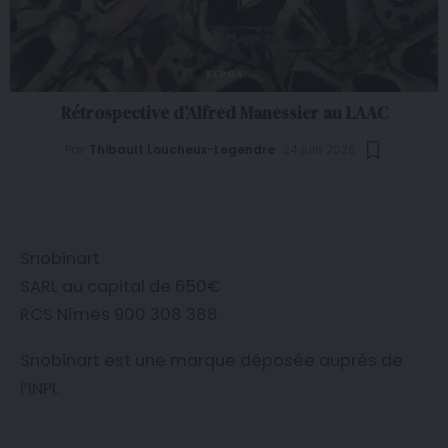
EXPOS
Rétrospective d’Alfred Manessier au LAAC
Par
Thibault Loucheux-Legendre
24 juin 2026
Snobinart
SARL au capital de 650€
RCS Nîmes 900 308 388
Snobinart est une marque déposée auprès de
l’
INPI
.