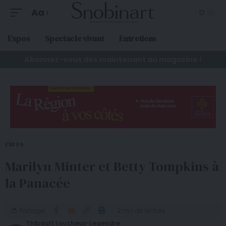
Aa
Expos
Spectacle vivant
Entretiens
Abonnez-vous dès maintenant au magazine !
EXPOS
Marilyn Minter et Betty Tompkins à
la Panacée
Partager
2 mn de lecture
Thibault Loucheux-Legendre