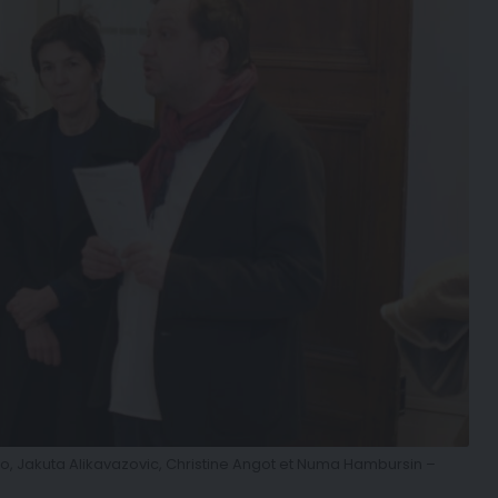
o, Jakuta Alikavazovic, Christine Angot et Numa Hambursin –