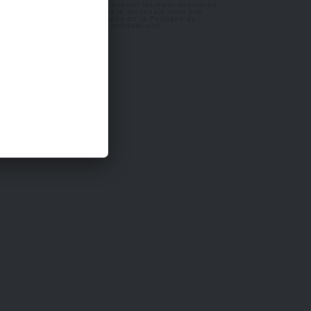
J'accepte de recevoir les mails venant de
Snobinart et je reconnais avoir pris
connaissance de la
Politique de
confidentialité