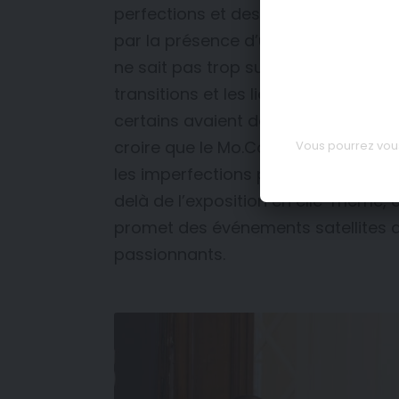
perfections et des imperfections. L’
par la présence d’un cadre ou d’une 
ne sait pas trop sur quel pied danser
transitions et les liens entre les ch
certains avaient déjà soulignées l’
croire que le Mo.Co parvient toujo
Vous pourrez vous
les imperfections par des engagement
delà de l’exposition en elle-même, ce
promet des événements satellites a
passionnants.