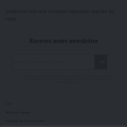
Snobinart est une marque déposée auprès de
l’
INPI
.
Recevez notre newsletter
J'accepte de recevoir les mails venant de Snobinart et
je reconnais avoir pris connaissance de la
Politique de
confidentialité
CGV
Mentions légales
Politique de confidentialité