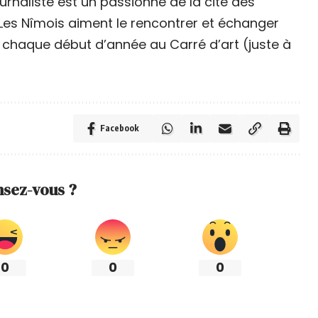
ournaliste est un passionné de la cité des
 Les Nîmois aiment le rencontrer et échanger
ie chaque début d’année au Carré d’art (juste à
Facebook
nsez-vous ?
0
0
0