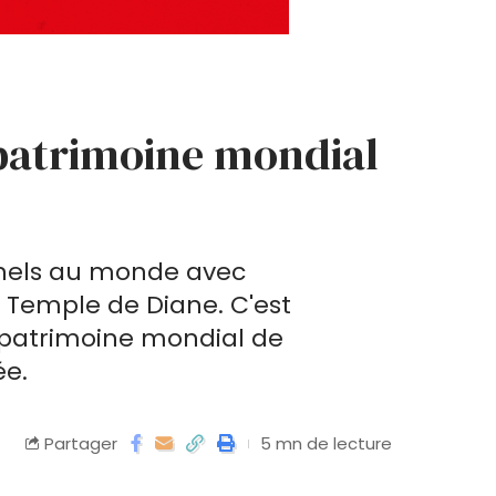
 patrimoine mondial
nnels au monde avec
 Temple de Diane. C'est
u patrimoine mondial de
ée.
Partager
5 mn de lecture